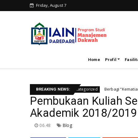
Friday, August 7
Home
Profil
Fasilit
ompetition 2024
Berbagi “Kematian” di Lini Mas
Uncategorized
BREAKING NEWS:
Pembukaan Kuliah Se
Akademik 2018/2019 
06.48
Blog