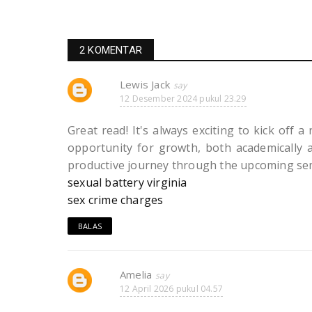
2 KOMENTAR
Lewis Jack
12 Desember 2024 pukul 23.29
Great read! It's always exciting to kick off 
opportunity for growth, both academically 
productive journey through the upcoming se
sexual battery virginia
sex crime charges
BALAS
Amelia
12 April 2026 pukul 04.57