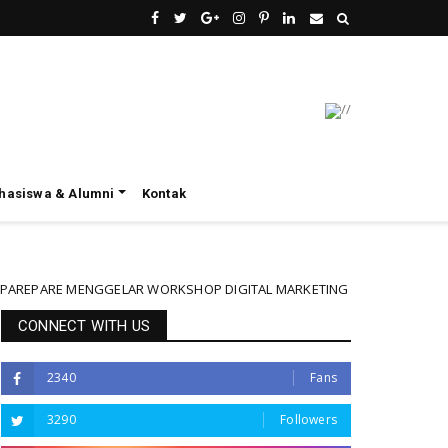
hasiswa & Alumni
Kontak
ENGGELAR WORKSHOP DIGITAL MARKETING
Gale
Uncategorized
CONNECT WITH US
2340
Fans
3290
Followers