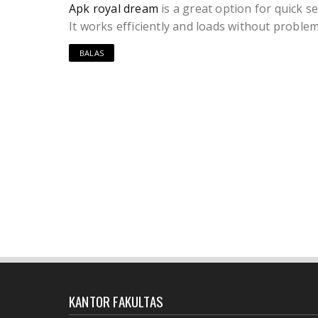
Apk royal dream
is a great option for quick se
It works efficiently and loads without proble
BALAS
KANTOR FAKULTAS